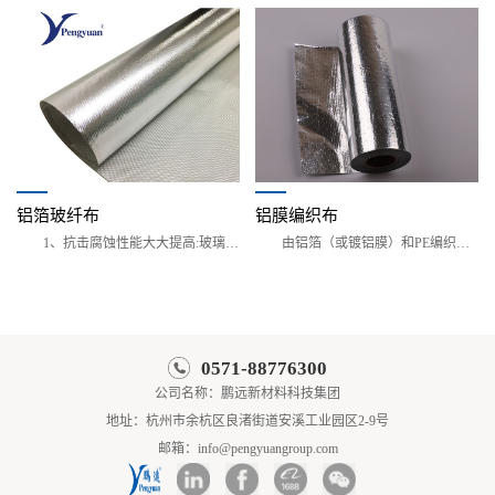
铝箔玻纤布
铝膜编织布
1、抗击腐蚀性能大大提高:玻璃纤维布铝箔
由铝箔（或镀铝膜）和PE编织布经特殊工艺
0571-88776300
公司名称：鹏远新材料科技集团
地址：杭州市余杭区良渚街道安溪工业园区2-9号
邮箱：info@pengyuangroup.com