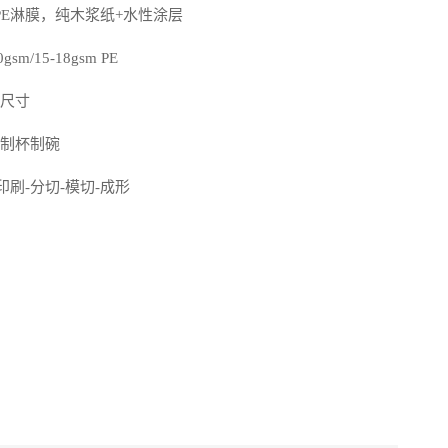
PE淋膜，纯木浆纸+水性涂层
sm/15-18gsm PE
制尺寸
，制杯制碗
印刷-分切-模切-成形